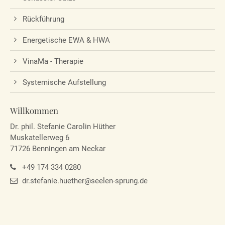
About us
Rückführung
Lorem ipsum dolor sit amet, consectetuer adipiscing elit.
Energetische EWA & HWA
Aenean commodo ligula eget dolor. Aenean massa. Cum sociis
VinaMa - Therapie
natoque penatibus et magnis dis parturient montes, nascetur
ridiculus mus. Donec quam felis, ultricies nec.
Systemische Aufstellung
Willkommen
Dr. phil. Stefanie Carolin Hüther
Muskatellerweg 6
71726 Benningen am Neckar
+49 174 334 0280
dr.stefanie.huether@seelen-sprung.de