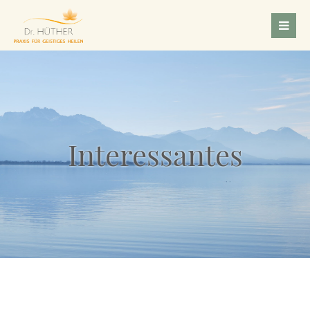
Login
Benutzername
Passwort
Interessantes
Anmelden
Register
|
Lost your password?
Support
Lorem ipsum dolor sit amet: