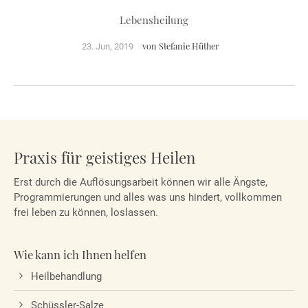
Lebensheilung
24h
von Stefanie Hüther
23. Jun, 2019
/ 365days
We offer support for our customers
Mon - Fri 8:00am - 5:00pm
(GMT +1)
Get in touch
Praxis für geistiges Heilen
Wer nicht handelt, wird behandelt...
Cybersteel Inc.
Weiterlesen …
Erst durch die Auflösungsarbeit können wir alle Ängste,
376-293 City Road, Suite 600
Programmierungen und alles was uns hindert, vollkommen
San Francisco, CA 94102
frei leben zu können, loslassen.
Have any questions?
Wie kann ich Ihnen helfen
+44 1234 567 890
Heilbehandlung
Drop us a line
info@yourdomain.com
Schüssler-Salze