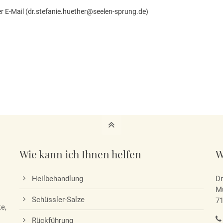
er E-Mail (dr.stefanie.huether@seelen-sprung.de)
Wie kann ich Ihnen helfen
W
Heilbehandlung
Dr
Mu
Schüssler-Salze
7
e,
Rückführung