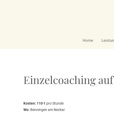
Login
Supp
Benutzername
Lorem ips
Home
Leistu
2
Passwort
Einzelcoaching auf
Anmelden
We offer 
Mon - Fr
Register
|
Lost your password?
Kosten: 110
€ pro Stunde
Wo:
Benningen am Neckar