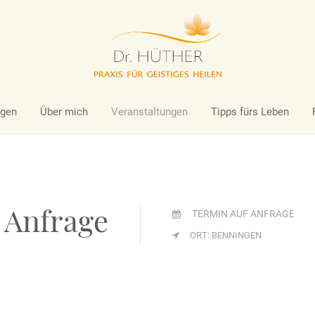
ort
Get in touch
um dolor sit amet:
Cybersteel Inc.
376-293 City Road, Suite 600
San Francisco, CA 94102
ngen
Über mich
Veranstaltungen
Tipps fürs Leben
4h
Have any questions?
/ 365days
+44 1234 567 890
Drop us a line
info@yourdomain.com
 Anfrage
support for our customers
i 8:00am - 5:00pm
(GMT +1)
ORT: BENNINGEN